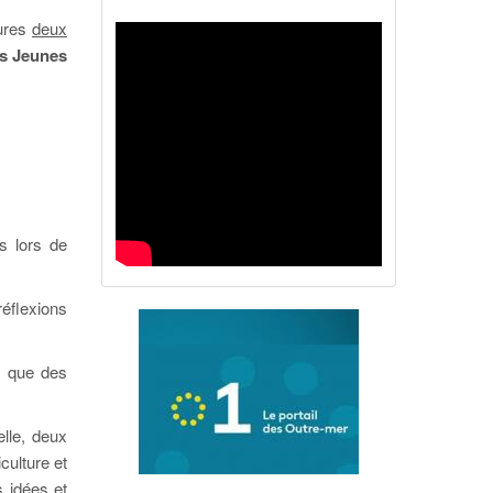
eures
deux
es Jeunes
s lors de
éflexions
i que des
elle, deux
culture et
s idées et