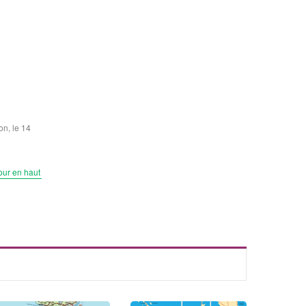
on, le 14
our en haut