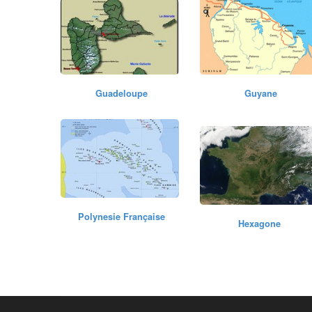
Guadeloupe
Guyane
Polynesie Française
Hexagone