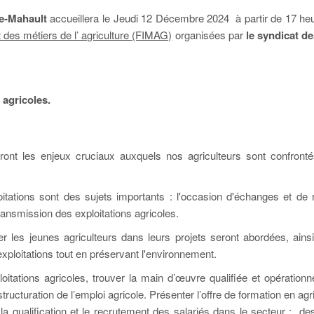
e-Mahault
accueillera le Jeudi 12 Décembre 2024 à partir de 17 h
t des métiers de l’ agriculture (FIMAG)
organisées par
le syndicat d
 agricoles.
t les enjeux cruciaux auxquels nos agriculteurs sont confronté
tations sont des sujets importants : l'occasion d'échanges et de r
transmission des exploitations agricoles.
s jeunes agriculteurs dans leurs projets seront abordées, ains
exploitations tout en préservant l'environnement.
ploitations agricoles, trouver la main d’œuvre qualifiée et opérationn
ucturation de l’emploi agricole. Présenter l’offre de formation en agri
er la qualification et le recrutement des salariés dans le secteur : de