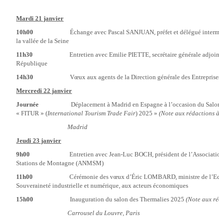
Mardi 21 janvier
10h00
Échange avec Pascal SANJUAN, préfet et délégué intermini
la vallée de la Seine
11h30
Entretien avec Emilie PIETTE, secrétaire générale adjointe à
République
14h30
Vœux aux agents de la Direction générale des Entreprise
Mercredi 22 janvier
Journée
Déplacement à Madrid en Espagne à l’occasion du Salon In
« FITUR » (
International Tourism Trade Fair
) 2025 »
(Note aux rédactions à
Madrid
Jeudi 23 janvier
9h00
Entretien avec Jean-Luc BOCH, président de l’Association 
Stations de Montagne (ANMSM)
11h00
Cérémonie des vœux d’Éric LOMBARD, ministre de l’Economi
Souveraineté industrielle et numérique, aux acteurs économiques
15h00
Inauguration du salon des Thermalies 2025
(Note aux ré
Carrousel du Louvre, Paris