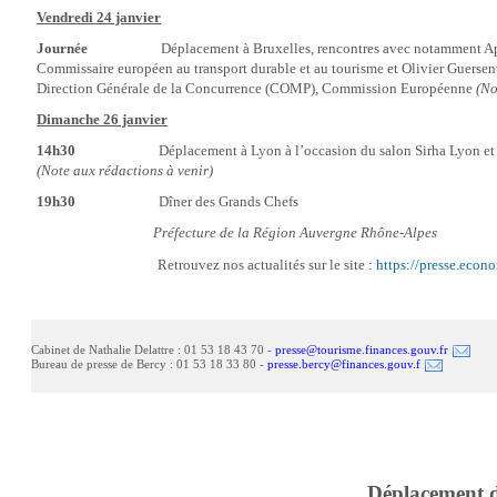
Vendredi 24 janvier
Journée
Déplacement à Bruxelles, rencontres avec notamment Apost
Commissaire européen au transport durable et au tourisme et Olivier Guersent,
Direction Générale de la Concurrence (COMP), Commission Européenne
(No
Dimanche 26 janvier
14h30
Déplacement à Lyon à l’occasion du salon Sirha Lyon et de
(Note aux rédactions à venir)
19h30
Dîner des Grands Chefs
Préfecture de la Région Auvergne Rhône-Alpes
Retrouvez nos actualités sur le site :
https://presse.econo
Cabinet de Nathalie Delattre : 01 53 18 43 70 -
presse@tourisme.finances.gouv.fr
Bureau de presse de Bercy : 01 53 18 33 80 -
presse.bercy@finances.gouv.f
Déplacement d