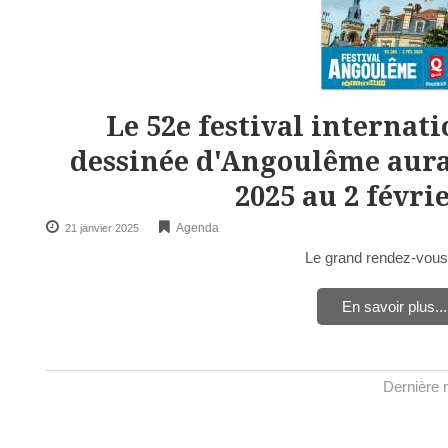
Le 52e festival internat
dessinée d'Angoulême aura 
2025 au 2 févrie
Agenda
21 janvier 2025
Le grand rendez-vou
En savoir plus...
Dernière m