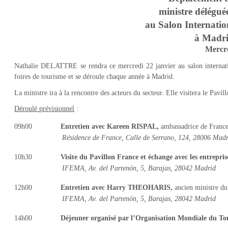
ministre délégu
au Salon Internati
à Madri
Mercre
Nathalie DELATTRE se rendra ce mercredi 22 janvier au salon internat
foires de tourisme et se déroule chaque année à Madrid.
La ministre ira à la rencontre des acteurs du secteur. Elle visitera le Pavi
Déroulé prévisionnel
:
09h00
Entretien avec Kareen
RISPAL
,
ambassadrice de Franc
Résidence de France, Calle de Serrano, 124, 28006 Mad
10h30
Visite du Pavillon France et échange avec les entrepris
IFEMA, Av. del Partenón, 5, Barajas, 28042 Madrid
12h00
Entretien avec Harry
THEOHARIS
,
ancien ministre d
IFEMA, Av. del Partenón, 5, Barajas, 28042 Madrid
14h00
Déjeuner organisé par l’Organisation Mondiale du To