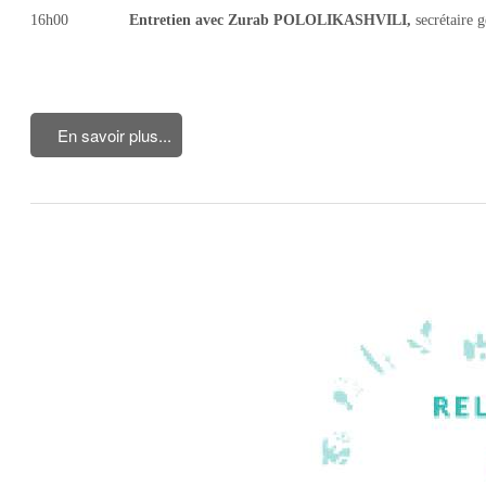
16h00
Entretien avec Zurab
POLOLIKASHVILI
,
secrétaire 
En savoir plus...