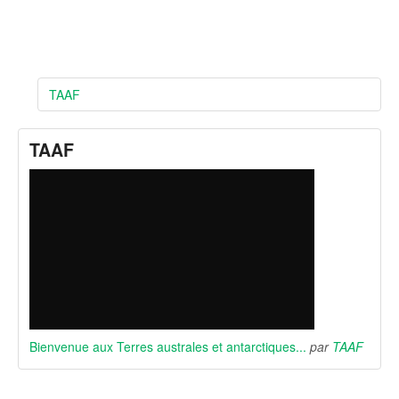
TAAF
TAAF
Bienvenue aux Terres australes et antarctiques...
par
TAAF